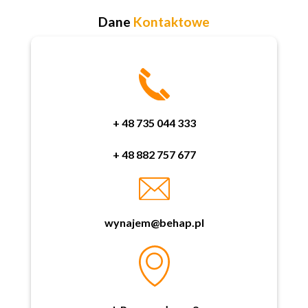
Dane
Kontaktowe
+ 48 735 044 333
+ 48 882 757 677
wynajem@behap.pl