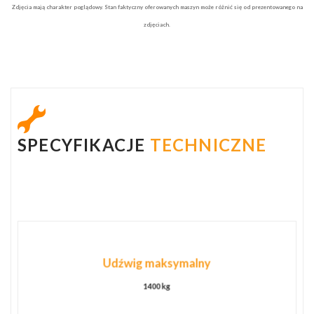
Zdjęcia mają charakter poglądowy. Stan faktyczny oferowanych maszyn może różnić się od prezentowanego na
zdjęciach.
SPECYFIKACJE
TECHNICZNE
Udźwig maksymalny
1400 kg