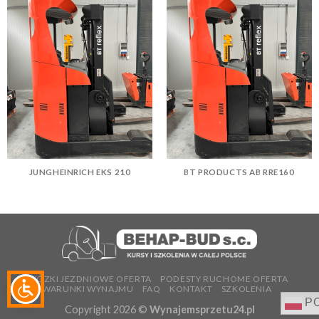
JUNGHEINRICH EKS 210
BT PRODUCTS AB RRE160
WÓZKI JEZDNIOWE OFERTA
PODESTY RUCHOME OFERTA
WARUNKI WYNAJMU
FAQ
KONTAKT
SZKOLENIA
PO
Copyright 2026 ©
Wynajemsprzetu24.pl