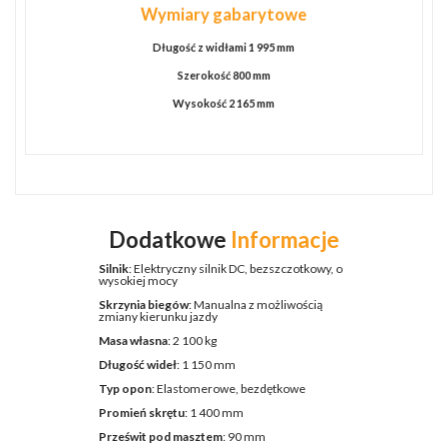
Wymiary gabarytowe
Długość z widłami 1 995 mm
Szerokość 800 mm
Wysokość 2 165 mm
Dodatkowe
Informacje
Silnik
: Elektryczny silnik DC, bezszczotkowy, o
wysokiej mocy
Skrzynia biegów
: Manualna z możliwością
zmiany kierunku jazdy
Masa własna
: 2 100 kg
Długość wideł
: 1 150 mm
Typ opon
: Elastomerowe, bezdętkowe
Promień skrętu
: 1 400 mm
Prześwit pod masztem
: 90 mm