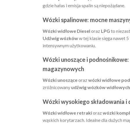
gdzie hałas i emisja spalin są niepożądane.
Wózki spalinowe: mocne maszyny
Wózki widłowe Diesel
oraz
LPG
to niezas
Udźwig wózków
w tej klasie sięga nawet 
intensywnym użytkowaniu.
Wózki unoszące i podnośnikowe
magazynowych
Wózki unoszące
oraz
wózki widłowe po
zróżnicowany
udźwig wózków widłowych
Wózki wysokiego składowania i d
Wózki widłowe retraki
oraz
wózki kompl
wąskich korytarzach. Idealne dla dużych m