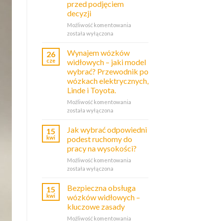
przed podjęciem
decyzji
Możliwość komentowania
Wynajem
została wyłączona
wózków
widłowych
w
Wynajem wózków
26
Trzebini
cze
widłowych – jaki model
–
wybrać? Przewodnik po
co
wózkach elektrycznych,
warto
Linde i Toyota.
wiedzieć
przed
Możliwość komentowania
Wynajem
podjęciem
została wyłączona
wózków
decyzji
widłowych
–
Jak wybrać odpowiedni
15
jaki
kwi
podest ruchomy do
model
pracy na wysokości?
wybrać?
Możliwość komentowania
Jak
Przewodnik
została wyłączona
wybrać
po
odpowiedni
wózkach
podest
elektrycznych,
Bezpieczna obsługa
15
ruchomy
Linde
kwi
wózków widłowych –
do
i
kluczowe zasady
pracy
Toyota.
Możliwość komentowania
Bezpieczna
na