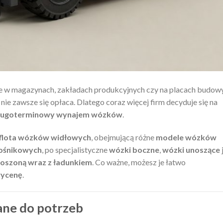
ie w magazynach, zakładach produkcyjnych czy na placach budowy
nie zawsze się opłaca. Dlatego coraz więcej firm decyduje się na
ługoterminowy wynajem wózków
.
flota wózków widłowych
, obejmującą różne
modele wózków
ośnikowych
, po specjalistyczne
wózki boczne
,
wózki unoszące
noszoną wraz z ładunkiem
. Co ważne, możesz je łatwo
wycenę
.
ne do potrzeb