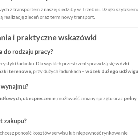
h z transportem z naszej siedziby w Trzebini. Dzięki szybkiem
ealizację zleceń oraz terminowy transport.
ania i praktyczne wskazówki
 do rodzaju pracy?
erystyki ładunku. Dla wąskich przestrzeni sprawdzą się
wózki
zki terenowe
, przy dużych ładunkach –
wózek dużego udźwig
 wynajmu?
idłowych
,
ubezpieczenie
, możliwość zmiany sprzętu oraz
pełny
t zakupu?
 chcesz ponosić kosztów serwisu lub niepewność rynkowa nie