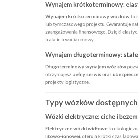
Wynajem krótkoterminowy: elast
Wynajem krótkoterminowy wózków
to 
lub tymczasowego projektu. Gwarantuje na
zaangażowania finansowego. Dzięki elast
trakcie trwania umowy.
Wynajem długoterminowy: stałe 
Długoterminowy wynajem wózków
pozwa
otrzymujesz
pełny serwis
oraz
ubezpiecz
projekty logistyczne.
Typy wózków dostępnych
Wózki elektryczne: ciche i bezem
Elektryczne wózki widłowe
to ekologiczna
litowo-jonowej
, oferują krótki czas ładow