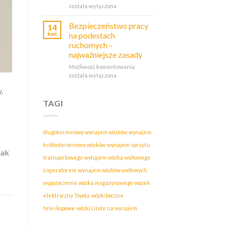
została wyłączona
obsługa
wysokości?
wózków
widłowych
Bezpieczeństwo pracy
14
–
kwi
na podestach
kluczowe
ruchomych –
zasady
najważniejsze zasady
Możliwość komentowania
Bezpieczeństwo
została wyłączona
pracy
na
.
podestach
ruchomych
TAGI
–
najważniejsze
zasady
długoterminowy wynajem wózków
wynajem
krótkoterminowy wózków
wynajem sprzętu
jak
transportowego
wynajem wózka widłowego
z operatorem
wynajem wózków widłowych
wypożyczenie wózka magazynowego
wózek
elektryczny Toyota
wózki boczne
teleskopowe
wózki Linde na wynajem