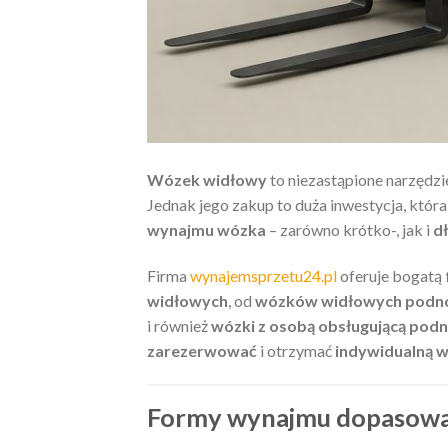
Wózek widłowy
to niezastąpione narzędz
Jednak jego zakup to duża inwestycja, która 
wynajmu wózka
– zarówno krótko-, jak i
d
Firma
wynajemsprzetu24.pl
oferuje bogatą
widłowych
, od
wózków widłowych podn
i również
wózki z osobą obsługującą pod
zarezerwować
i otrzymać
indywidualną 
Formy wynajmu dopasowa