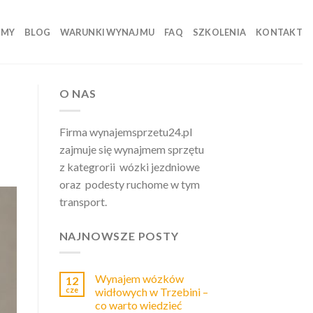
 MY
BLOG
WARUNKI WYNAJMU
FAQ
SZKOLENIA
KONTAKT
O NAS
Firma wynajemsprzetu24.pl
zajmuje się wynajmem sprzętu
z kategrorii wózki jezdniowe
oraz podesty ruchome w tym
transport.
NAJNOWSZE POSTY
Wynajem wózków
12
cze
widłowych w Trzebini –
co warto wiedzieć