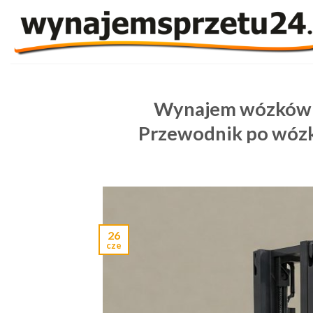
Skip
to
content
Wynajem wózków w
Przewodnik po wózka
26
cze