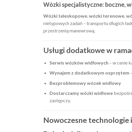
Wózki specjalistyczne: boczne, 
Wózki teleskopowe
,
wózki terenowe
,
wó
nietypowych zadań – transportu długich ład
przestrzenią manewrową.
Usługi dodatkowe w ram
Serwis wózków widłowych
– w cenie 
Wynajem z dodatkowym osprzętem
–
Bezproblemowy wózek widłowy
Dostarczamy wózki widłowe
bezpośred
zastępczy.
Nowoczesne technologie i