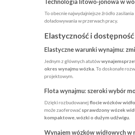
Technologia litowo-jonowa w wó
To obecnie najwydajniejsze źródło zasilania
doładowywania w przerwach pracy.
Elastyczność i dostępność
Elastyczne warunki wynajmu: zmi
Jednym z głównych atutów
wynajemsprze
okres wynajmu wózka
. To doskonałe roz
projektowym.
Flota wynajmu: szeroki wybór mod
Dzięki rozbudowanej
flocie wózków widł
może zaoferować
sprawdzony wózek wid
kompaktowe
,
wózki o dużym udźwigu
.
Wynajem wózków widłowych w ró