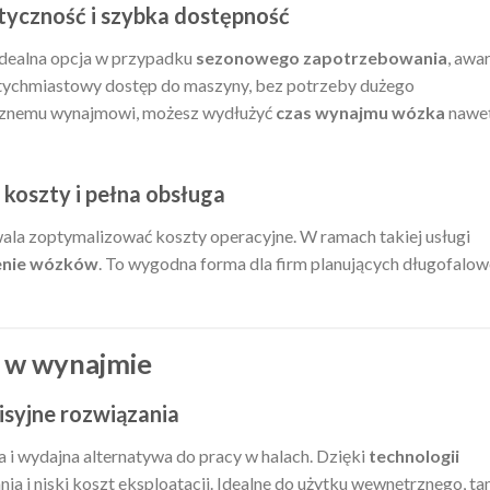
yczność i szybka dostępność
idealna opcja w przypadku
sezonowego zapotrzebowania
, awar
tychmiastowy dostęp do maszyny, bez potrzeby dużego
ycznemu wynajmowi, możesz wydłużyć
czas wynajmu wózka
nawe
koszty i pełna obsługa
la zoptymalizować koszty operacyjne. W ramach takiej usługi
enie wózków
. To wygodna forma dla firm planujących długofalow
 w wynajmie
isyjne rozwiązania
 i wydajna alternatywa do pracy w halach. Dzięki
technologii
ania i niski koszt eksploatacji. Idealne do użytku wewnętrznego, t