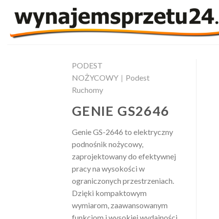
Skip
to
content
PODEST
NOŻYCOWY
|
Podest
Ruchomy
GENIE GS2646
Genie GS-2646 to elektryczny
podnośnik nożycowy,
zaprojektowany do efektywnej
pracy na wysokości w
ograniczonych przestrzeniach.
Dzięki kompaktowym
wymiarom, zaawansowanym
funkcjom i wysokiej wydajności,