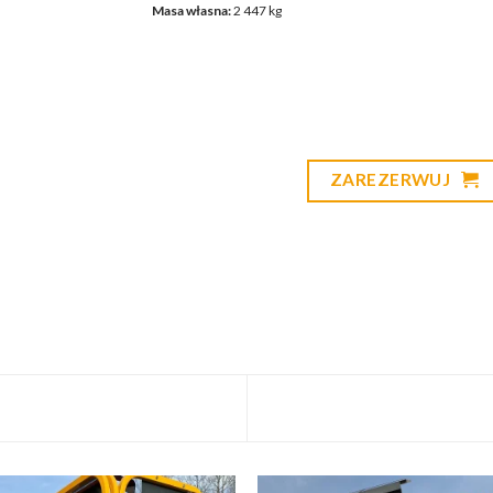
Masa własna:
2 447 kg
ZAREZERWUJ