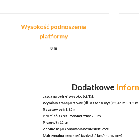
Wysokość podnoszenia
platformy
8 m
Dodatkowe
Infor
Jazda na pełnej wysokości:
Tak
Wymiary transportowe (dł. × szer. × wys.):
2,45 m × 1,2 m 
Rozstaw osi:
1,85 m
Promień skrętu zewnętrzny:
2,3 m
Prześwit:
12 cm
Zdolność pokonywania wzniesień:
25%
Maksymalna prędkość jazdy:
3,5 km/h (złożony)