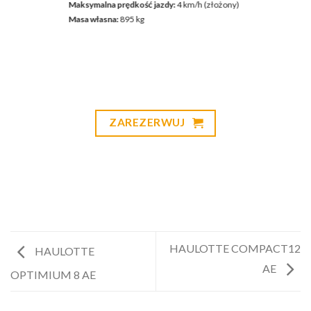
Maksymalna prędkość jazdy:
4
km/h (złożony)
Masa własna:
895 kg
ZAREZERWUJ
HAULOTTE COMPACT12
HAULOTTE
AE
OPTIMIUM 8 AE