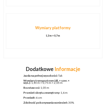
Wymiary platformy
1,3 m × 0,7 m
Dodatkowe
Informacje
Jazda na pełnej wysokości:
Tak
Wymiary transportowe (dł. × szer. ×
wys.):
1,45 m × 0,75 m × 2,05 m
Rozstaw osi:
1,05 m
Promień skrętu zewnętrzny:
1,6 m
Prześwit:
6
cm
Zdolność pokonywania wzniesień:
30%