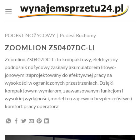
Skip
to
content
PODEST NOŻYCOWY
|
Podest Ruchomy
ZOOMLION ZS0407DC-LI
Zoomlion ZS0407DC-Li to kompaktowy, elektryczny
podnośnik nożycowy zasilany akumulatorem litowo-
jonowym, zaprojektowany do efektywnej pracy na
wysokości w ograniczonych przestrzeniach. Dzięki
kompaktowym wymiarom, zaawansowanym funkcjom i
wysokiej wydajności, model ten zapewnia bezpieczeństwo i
komfort pracy operatora