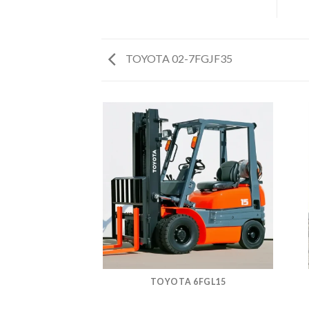
TOYOTA 02-7FGJF35
P3522-1.0
TOYOTA 6FGL15