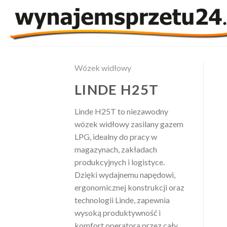
Skip
to
content
Wózek widłowy
LINDE H25T
Linde H25T to niezawodny
wózek widłowy zasilany gazem
LPG, idealny do pracy w
magazynach, zakładach
produkcyjnych i logistyce.
Dzięki wydajnemu napędowi,
ergonomicznej konstrukcji oraz
technologii Linde, zapewnia
wysoką produktywność i
komfort operatora przez cały