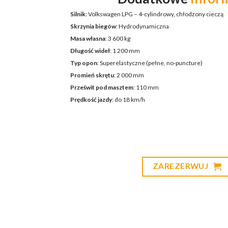
Silnik
: Volkswagen LPG – 4-cylindrowy, chłodzony cieczą
Skrzynia biegów
: Hydrodynamiczna
Masa własna
: 3 600 kg
Długość wideł
: 1 200 mm
Typ opon
: Superelastyczne (pełne, no-puncture)
Promień skrętu
: 2 000 mm
Prześwit pod masztem
: 110 mm
Prędkość jazdy
: do 18 km/h​
ZAREZERWUJ